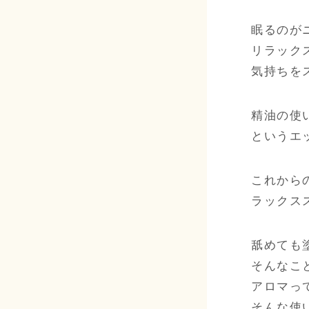
眠るのが
リラック
気持ちを
精油の使
というエ
これから
ラックス
舐めても
そんなこ
アロマっ
そんな使